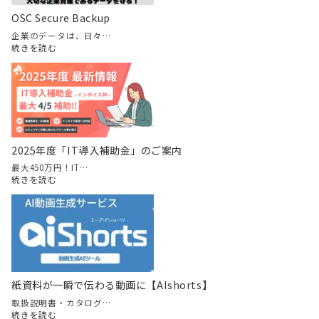
OSC Secure Backup
企業のデータは、日々…
:
続きを読む
OSC
Secure
Backup
2025年度「IT導入補助金」のご案内
最大450万円！IT…
:
続きを読む
2025
年
度
「IT
導
入
補
助
紙資料が一瞬で伝わる動画に【AIshorts】
金」
の
取扱説明書・カタログ…
ご
:
続きを読む