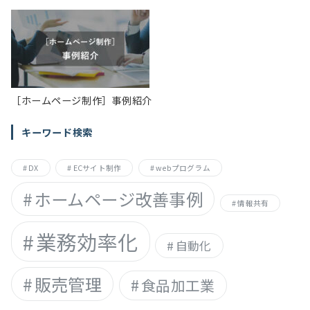
案
紙
内
資
料
が
一
瞬
で
伝
［ホームページ制作］事例紹介
わ
る
動
キーワード検索
画
に
【AIshorts】
DX
ECサイト制作
webプログラム
ホームページ改善事例
情報共有
業務効率化
自動化
販売管理
食品加工業