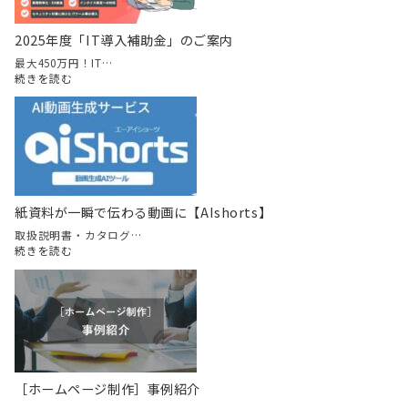
2025年度「IT導入補助金」のご案内
最大450万円！IT…
:
続きを読む
2025
年
度
「IT
導
入
補
助
紙資料が一瞬で伝わる動画に【AIshorts】
金」
の
取扱説明書・カタログ…
ご
:
続きを読む
案
紙
内
資
料
が
一
瞬
で
伝
［ホームページ制作］事例紹介
わ
る