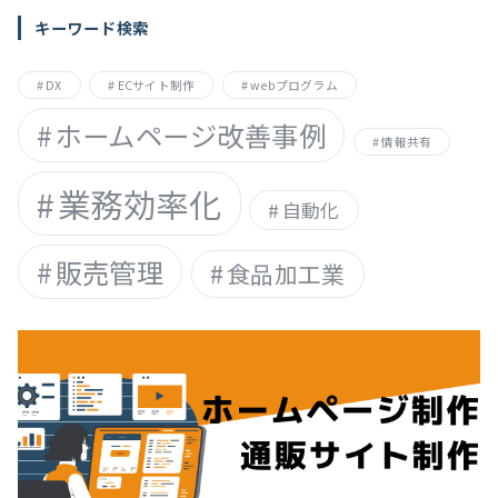
動
キーワード検索
画
に
【AIshorts】
DX
ECサイト制作
webプログラム
ホームページ改善事例
情報共有
業務効率化
自動化
販売管理
食品加工業