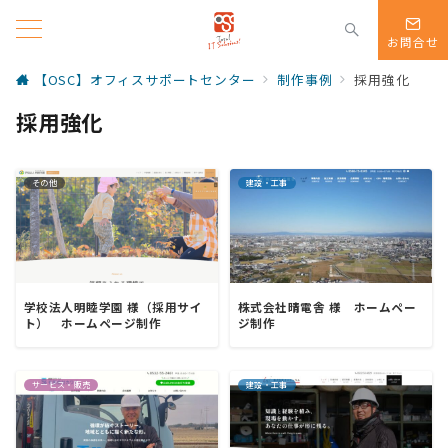
お問合せ
【OSC】オフィスサポートセンター
制作事例
採用強化
採用強化
その他
建設・工事
学校法人明睦学園 様（採用サイ
株式会社晴電舎 様 ホームペー
ト） ホームページ制作
ジ制作
サービス・販売
建設・工事