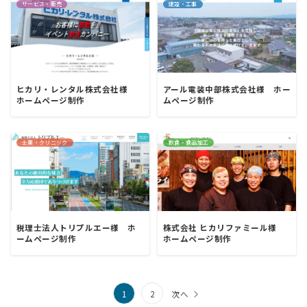
サービス・販売
建設・工事
ヒカリ・レンタル株式会社様
アール電装中部株式会社様 ホー
ホームページ制作
ムページ制作
士業・クリニック
飲食・食品加工
税理士法人トリプルエー様 ホ
株式会社 ヒカリファミール様
ームページ制作
ホームページ制作
投
1
2
次へ