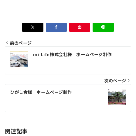
前のページ
投
mi-Life株式会社様 ホームページ制作
稿
ナ
ビ
次のページ
ゲ
ひがし会様 ホームページ制作
ー
シ
ョ
関連記事
ン